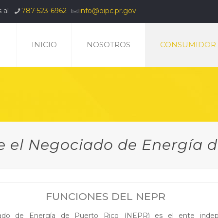
 al
787-523-6962
info@oipc.pr.gov
INICIO
NOSOTROS
CONSUMIDOR
e el Negociado de Energía d
FUNCIONES DEL NEPR
ado de Energía de Puerto Rico (NEPR) es el ente indep