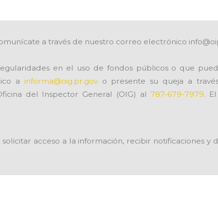
omunícate a través de nuestro correo electrónico info@oi
egularidades en el uso de fondos públicos o que pued
nico a
informa@oig.pr.gov
o presente su queja a trav
Oficina del Inspector General (OIG) al
787-679-7979
. E
solicitar acceso a la información, recibir notificaciones 