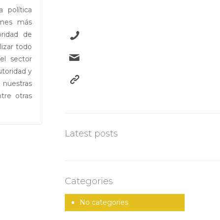
Suite 802, Ave. Ponce de
 política
León, San Juan, PR, 00918
ones más
oridad de
787-523-6962
lizar todo
info@oipc.pr.gov
el sector
utoridad y
oipc.pr.gov
 nuestras
tre otras
Latest posts
Categories
No categories