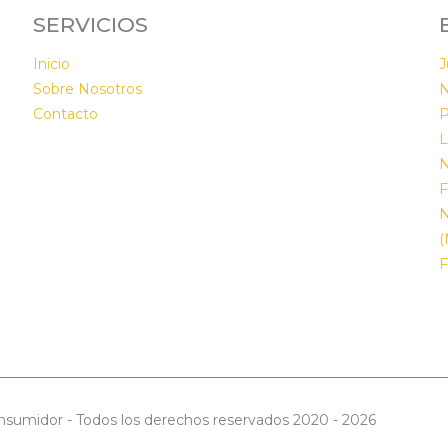
SERVICIOS
Inicio
J
Sobre Nosotros
N
n
Contacto
P
L
N
F
N
(
F
nsumidor - Todos los derechos reservados 2020 - 2026