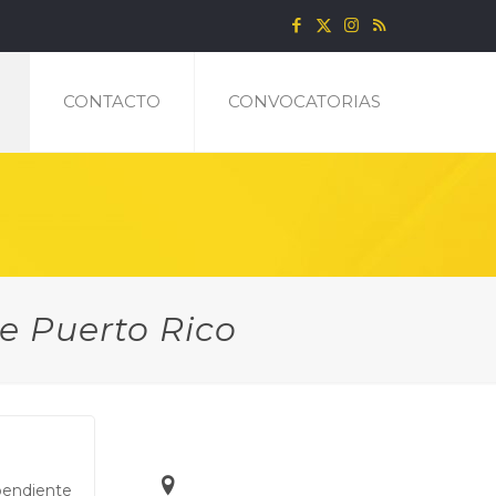
CONTACTO
CONVOCATORIAS
e Puerto Rico
Contacto
268 The Hato Rey Center,
endiente