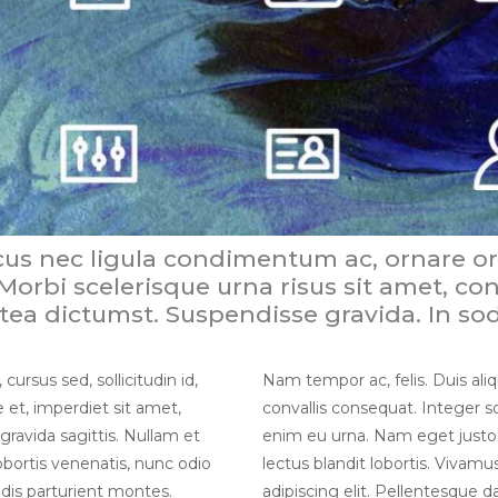
acus nec ligula condimentum ac, ornare o
 Morbi scelerisque urna risus sit amet, co
atea dictumst. Suspendisse gravida. In so
ursus sed, sollicitudin id,
Nam tempor ac, felis. Duis aliqu
 et, imperdiet sit amet,
convallis consequat. Integer 
ravida sagittis. Nullam et
enim eu urna. Nam eget justo.
bortis venenatis, nunc odio
lectus blandit lobortis. Vivam
dis parturient montes.
adipiscing elit. Pellentesque 