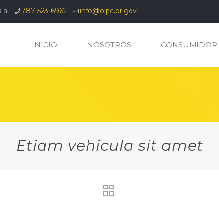
 al
787-523-6962
info@oipc.pr.gov
INICIO
NOSOTROS
CONSUMIDOR
Etiam vehicula sit amet