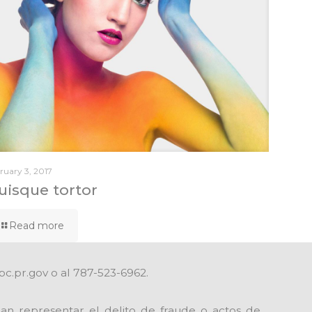
ruary 3, 2017
uisque tortor
Read more
pc.pr.gov o al 787-523-6962.
an representar el delito de fraude o actos de