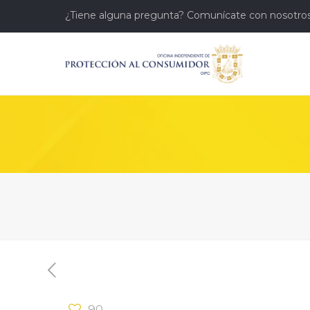
¿Tiene alguna pregunta? Comunícate con nosotros
90