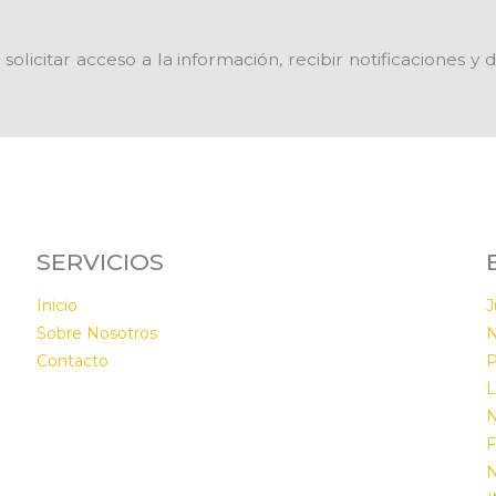
solicitar acceso a la información, recibir notificaciones 
SERVICIOS
Inicio
J
Sobre Nosotros
N
n
Contacto
P
L
N
F
N