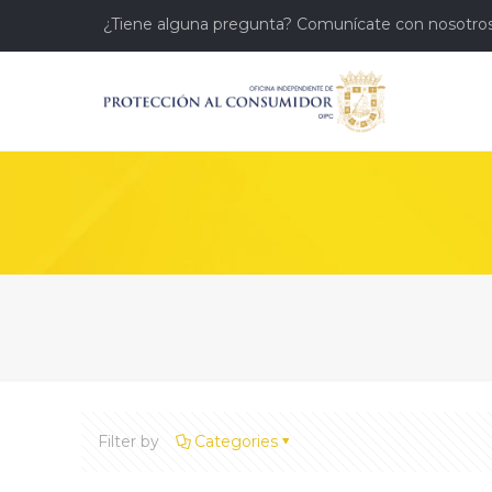
¿Tiene alguna pregunta? Comunícate con nosotros
Filter by
Categories