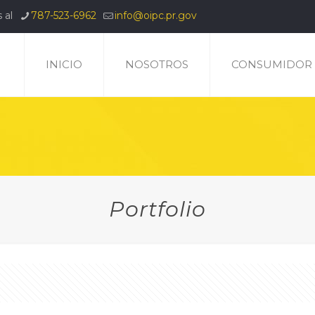
 al
787-523-6962
info@oipc.pr.gov
INICIO
NOSOTROS
CONSUMIDOR
Portfolio