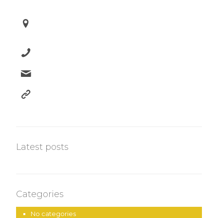
Contacto
268 The Hato Rey Center, Suite 802, Ave. Ponce de
León, San Juan, PR, 00918
787-523-6962
info@oipc.pr.gov
oipc.pr.gov
Latest posts
Categories
No categories