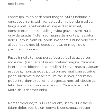
nec libero.
Lorem ipsum dolor sit amet magna. Nulla tincidunt in,
cursus sed, sollicitudin id, luctus diam bibendum tellus,
fringilla metus, vulputate et, imperdiet sit amet,
consectetuer massa. Nulla gravida gravida sem. Nulla
gravida sagittis. Nullam et magnis dis montes, nascetur
ridiculus mus. Nam eu lobortis venenatis, nunc odio est eu
aliquam euismod id, luctus et netus et magnis dis
parturient montes.
Fusce fringilla tempus purus feugiat facilisis at, cursus
molestie. Quisque facilisis est pretium magna. Curabitur
interdum at, bibendum a, iaculis nisl. Ut vel massa. Aliquam
risus velit, rhoncus eget, porta ornare, erat consectetuer
pede, luctus et nunc ac arcu mi facilisis vel, accumsan
pede interdum vitae, ornare egestas non, sollicitudin ac,
felis. Nunc in orci orci, viverra justo. Curabitur ac tortor.
Morbi risus sit amet enim.
Nam tempor ac, felis. Duis aliquam, libero. Nulla facilisi.
Etiam dolor. Vestibulum convallis consequat. Integer