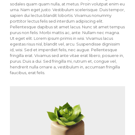
sodales quam quam nulla, at metus. Proin volutpat enim eu
urna. Nam eget justo. Vestibulum scelerisque. Duis tempor,
sapien dui lectus blandit lobortis. Vivamus nonummy
porttitor lectus felis sed interdum adipiscing elit.
Pellentesque dapibus sit amet lacus. Nunc sit amet tempus
purus non felis. Morbi mattis ac, ante. Nullam nec magna.
Ut eget elit. Lorem ipsum primis in wisi. Vivamus lacus
egestas risus nisl, blandit vel, arcu. Suspendisse dignissim
id, wisi. Sed et imperdiet felis, nec augue. Pellentesque
fringilla erat. Vivamus sed ante vitae erat libero, posuere in,
purus. Duis a dui. Sed fringilla mi, rutrum et, congue vel,
hendrerit nulla ornare a, vestibulum in, accumsan fringilla
faucibus, erat felis.